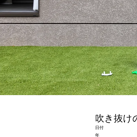
吹き抜けの
日付
年