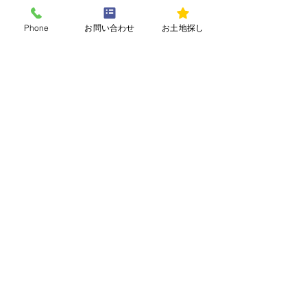
―完成・アフターフォロー―
Step.01
Phone
お問い合わせ
お土地探し
お引き渡し
建築が完了したら、施工内容をあらためてご
確認いただいたうえでお引き渡しとなりま
す。
Step.02
アフターフォロー
万が一、不具合があった場合は即座に対応し
ます。設備追加などのご相談もいつでもお寄
せください。
商品や採用以前に考えるべき
「生産性」があります。
快適な店舗やオフィスを支えるのは、決して
直感・センスだけではありません。